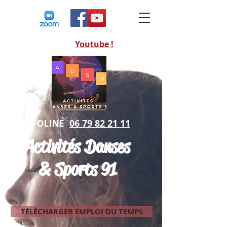
Nos vidéos sur
Youtube !
06 79 82 21 11
INFOLINE
Activités Danses
& Sports 91
TÉLÉCHARGER EMPLOI DU TEMPS