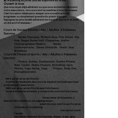
📅 Le planning de juillet 2026 est disponible sur le site.
Ouvert à tous
Que vous soyez déjà adhérent ou que vous souhaitiez découvrir
notre association, nos cours sont accessibles à tous les niveaux.
C'est l'occasion idéale pour essayer une nouvelle activité,
progresser ou simplement prendre du plaisir à bouger.
Rejoignez les plus de 800 adhérents de Danse & Sports 91 et vivez
un été actif à Palaiseau !
Cours de Danses Enfants / Ado / Adultes à Palaiseau
Essonne
Danse Classique, Modern-Jazz, Pole Danse, Hip-
Hop, Ragga Dance Hall, Claquettes, Atelier
Chorégraphique Modern, Danse
Contemporaine,
Danse Orientale, Heels, Jazz
Broadway
Cours de Fitness et sports / Ado / Adultes à Palaiseau
Essonne:
Fitness, Zumba, Zumbatomic, Zumba-Fitness,
Step, Cardio,
Abdos-Fessiers, Stretching, Gym
Pilates, Yoga Hatha, Yoga Viniasa, Body-Zen,
Assouplissement.
399 € par an en accès illimité
Profitez de l'ensemble des cours de danse et activités sportives
proposés par l'association.
599 € par an en accès illimité avec Pole Dance
Accès à toutes les activités, y compris les cours de Pole Dance.​​
Venez tester directement, 2
séances découvertes ou les stages gratuits
avant de vous inscrire aux horaires
indiqués sur le planning
Inscription toute
l'année
Nos élèves viennent de Palaiseau, Massy, Orsay, Igny,