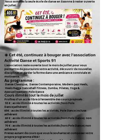
Nous sommes la seule école de danse en Essonne à rester ouverte
en jullet.
☀️ Cet été, continuez à bouger avec l'association
Activité Danse et Sports 91
L'association reste ouverte tout le mois de juillet pour vous
permettre de poursuivre votre activité, découvrir de nouvelles
disciplines et garder la forme dans une ambiance conviviale et
motivante.
Au programme :
Danse Classique, Danse Contemporaine, Modern-Jazz Heels,
Heels Ragga Dancehall Fitness, Zumba, Pilates, Yoga &
Assouplissement Pole Dance
Cours illimités tout le mois de juillet
Profitez d'un accès libre à l'ensemble des cours proposés :
55 € : accès illimité à toutes les activités (hors Pole
Dance)adhérent
65€ : accès illimité à toutes les activités, Pole Dance incluse
adhérent
60 € : accès illimité à toutes les activités (hors Pole Dance) non
adhérent
70 € : accès illimité à toutes les activités (hors Pole Dance) non
adhérent
Prenez autant de cours que vous le souhaitez et composez votre
propre programme d'été !