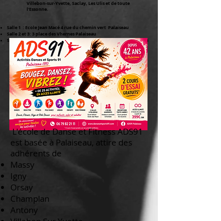
Villebon-sur-Yvette, Saclay, Les Ulis et de toute
l'Essonne.
Salle 1 : Ecole Jean Macé 4 rue du chemin vert Palaiseau
Salle 2 et 3: 3 place des Vhernes Palaiseau
Salle 4 : Ecole Edouard Vaillant 23 avenue de Stalingrad Palaiseau
L'école de Danse et Fitness ADS91
est basée à Palaiseau, attire des
adhérents de
Massy
Igny
Orsay
Champlan
Antony