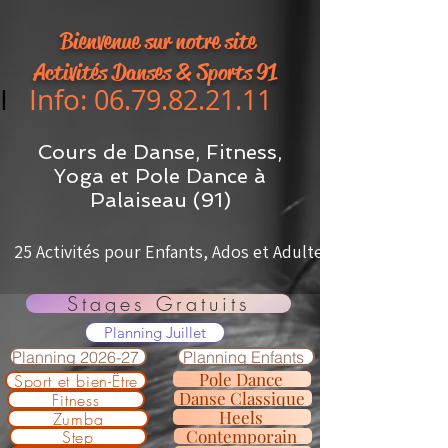
Bienvenue
sur notre site
Activités Danses & Sports 91
I
Info:
06.79.82.21.11
Cours de Danse, Fitness,
Yoga et Pole Dance à
Palaiseau (91)
Activités pour Enfants, Ados et Adultes
Stages Gratuits
Planning Juillet
Planning 2026-27
Planning Enfants
Pole Dance
Sport et bien-Être
Danse Classique
Fitness
Heels
Zumba
Contemporain
Step