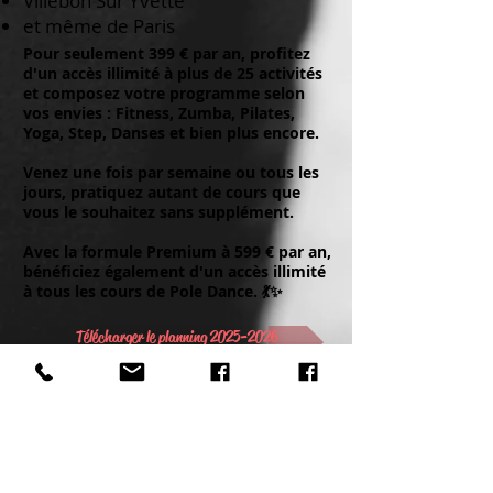
Villebon Sur Yvette
et même de Paris
Pour seulement 399 € par an, profitez
d'un accès illimité à plus de 25 activités
et composez votre programme selon
vos envies : Fitness, Zumba, Pilates,
Yoga, Step, Danses et bien plus encore.
Venez une fois par semaine ou tous les
jours, pratiquez autant de cours que
vous le souhaitez sans supplément.
Avec la formule Premium à 599 € par an,
bénéficiez également d'un accès illimité
à tous les cours de Pole Dance. 💃✨
Télécharger le planning 2025-2026
Activité Danses et Sports 91
Ecole de Danse Fitness Yoga, 25
activités ,
Palaiseau Essonne