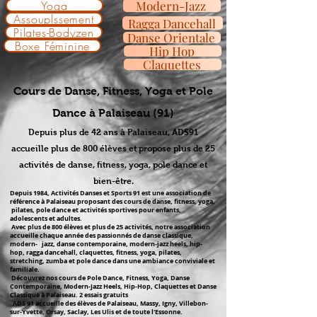
Yoga
Modern-Jazz
Assouplssement
Ragga Dancehall
Pilates-Bodyzen
Danse Orientale
Boxe Féminine
Hip Hop
Claquettes
Cours de Danse, Fitness, Yoga et Pole
Dance à Palaiseau (91)
Depuis plus de 42 ans à Palaiseau, ADS91
accueille plus de 800 élèves et propose plus de 25
activités de danse, fitness, yoga, pole dance et
bien-être.
Depuis 1984, Activités Danses et Sports 91 est une association de
référence à Palaiseau proposant des cours de danse, fitness, yoga,
pilates, pole dance et activités sportives pour enfants,
adolescents et adultes.
Avec plus de 800 élèves et plus de 25 activités, notre association
accueille chaque année des passionnés de danse classique,
modern- jazz, danse contemporaine, modern-jazz heels, hip-
hop, ragga dancehall, claquettes, fitness, yoga, pilates,
stretching, zumba et pole dance dans une ambiance conviviale et
familiale.
Découvrez nos cours de Pole Dance, Fitness, Yoga, Danse
Contemporaine, Modern-Jazz Heels, Hip-Hop, Claquettes et Danse
Classique à Palaiseau. 2 essais gratuits
ADS 91 accueille des élèves de Palaiseau, Massy, Igny, Villebon-
sur-Yvette, Orsay, Saclay, Les Ulis et de toute l'Essonne.