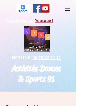
Nos vidéos sur
Youtube !
06 79 82 21 11
INFOLINE
Activités Danses
& Sports 91